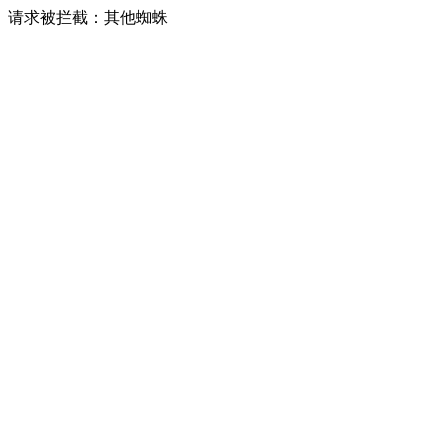
请求被拦截：其他蜘蛛